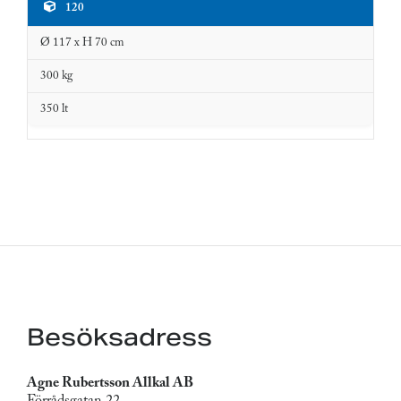
120
Ø 117 x H 70 cm
300 kg
350 lt
Besöksadress
Agne Rubertsson Allkal AB
Förrådsgatan 22