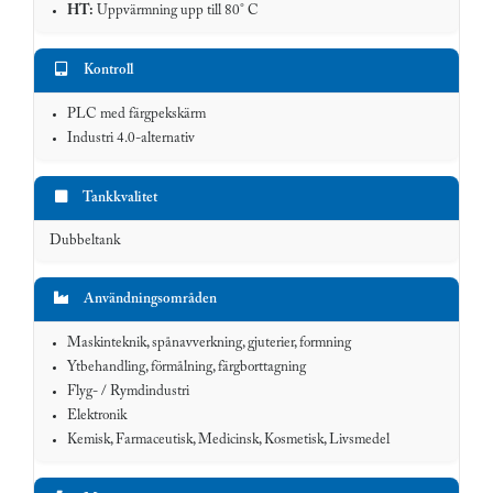
HT:
Uppvärmning upp till 80° C
Kontroll
PLC med färgpekskärm
Industri 4.0-alternativ
Tankkvalitet
Dubbeltank
Användningsområden
Maskinteknik, spånavverkning, gjuterier, formning
Ytbehandling, förmålning, färgborttagning
Flyg- / Rymdindustri
Elektronik
Kemisk, Farmaceutisk, Medicinsk, Kosmetisk, Livsmedel