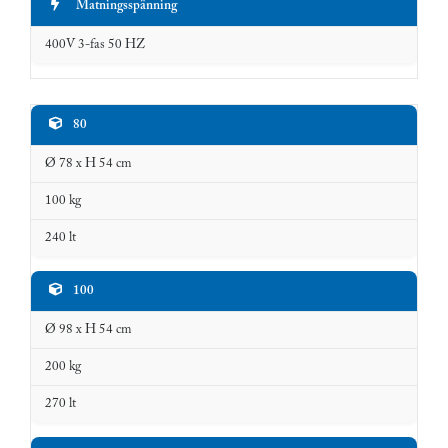
Matningsspänning
400V 3-fas 50 HZ
Tvättkapacitet
80
Modell
Korgkapacitet
Ta
(Ø x H)
Ø 78 x H 54 cm
100 kg
240 lt
100
Ø 98 x H 54 cm
200 kg
270 lt