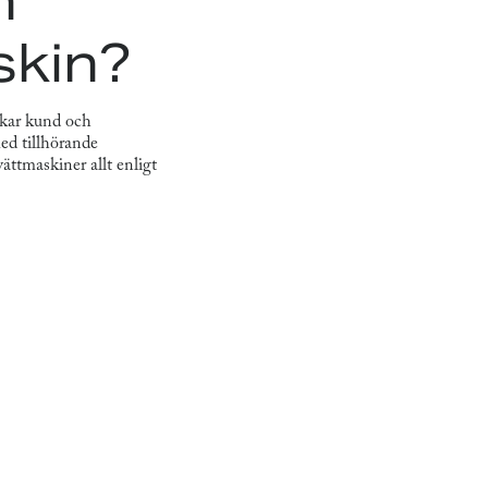
h
skin?
rkar kund och
ed tillhörande
ättmaskiner allt enligt