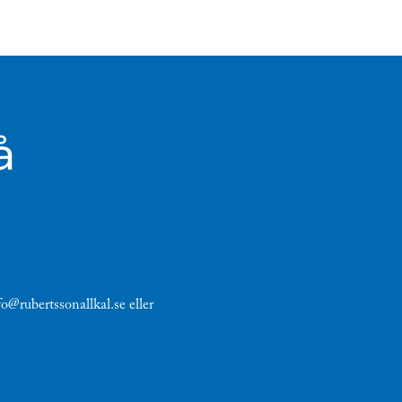
å
fo@rubertssonallkal.se eller