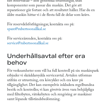
rätt reservdelar – inte generiska ersättningar, utan
komponenter som passar din maskin. Det gör att
reparationer går fortare och att resultatet håller. Har du en
äldre maskin hittar vi i de flesta fall de delar som krävs.
För reservdelsförfrågningar, kontakta oss på:
spare@rubertssonallkal.se
För serviceärenden, kontakta oss på:
service@rubertssonallkal.se
Underhållsavtal efter era
behov
För verksamheter som vill ha full kontroll på sin maskinpark
erbjuder vi skräddarsydda serviceavtal. Avtalen utformas
utifrån er utrustning, era körcykler och era krav på
tillgänglighet. Det kan exempelvis inkludera regelbundna
besök och kontroller, vi kan givetvis även vara behjälpliga
med filterbyten, vätskebyten och rengöring av maskiner
samt löpande tillståndsbedömning.