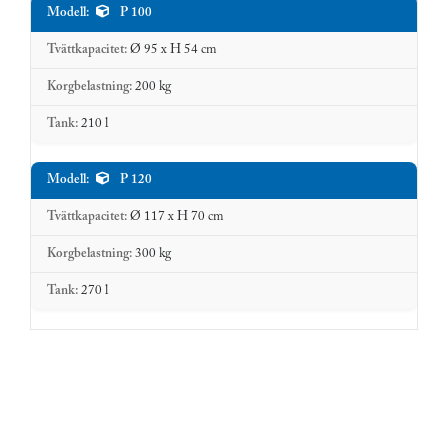
P 100
Tvättkapacitet
Modell
Korgbelastningskapac
(Ø x H)
Ø 95 x H 54 cm
200 kg
210 l
P 120
Ø 117 x H 70 cm
300 kg
270 l