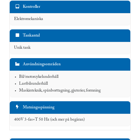
Kontroller
Elektromekaniska
Tankantal
Unik tank
Användningsområden
Bil/motorcykelunderhåll
Lastbilsunderhåll
Maskinteknik, spånborttagning, gjuterier, formning
Matningsspänning
400V 3-fas+T 50 Hz (och mer på begäran)