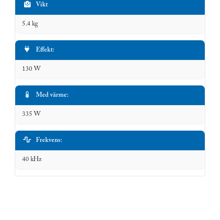
Vikt
5.4 kg
Effekt:
130 W
Med värme:
335 W
Frekvens:
40 kHz