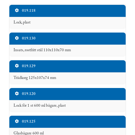
Produktkod
Beskrivning
019.118
Lock, plast
019.130
Insats, rostfritt stål 110x110x70 mm
019.129
Trådkorg 125x107x74 mm
019.120
Lock för 1 st 600 ml bägare, plast
019.125
Glasbägare 600 ml