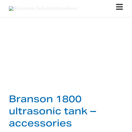
Fortsätt
till
Tog
innehållet
Nav
Branson 1800
ultrasonic tank –
accessories