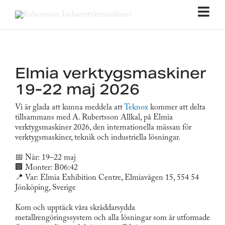
Fortsätt
till
Tog
innehållet
Nav
Elmia verktygsmaskiner
19-22 maj 2026
Vi är glada att kunna meddela att
Teknox
kommer att delta
tillsammans med A. Rubertsson Allkal, på Elmia
verktygsmaskiner 2026, den internationella mässan för
verktygsmaskiner, teknik och industriella lösningar.
📅 När: 19–22 maj
🏢 Monter: B06:42
📍 Var: Elmia Exhibition Centre, Elmiavägen 15, 554 54
Jönköping, Sverige
Kom och upptäck våra skräddarsydda
metallrengöringssystem och alla lösningar som är utformade