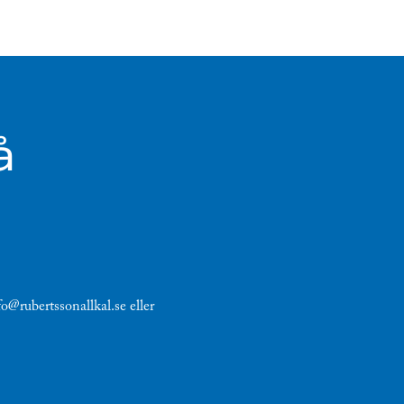
å
fo@rubertssonallkal.se eller