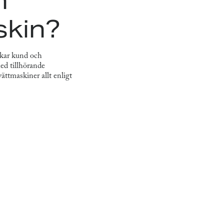
h
skin?
rkar kund och
ed tillhörande
ättmaskiner allt enligt