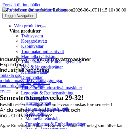
Fortsätt till innehållet
Industriell rengöring från A Rubertsson
2026-06-10T11:15:10+00:00
Toggle Navigation
Våra produkter
Våra produkter
Tvättsystem
Korggodstvätt
Kabintvättar
Toppmatad industritvätt
Manuella tvättskåp
Industritvätt & industritvättmaskiner
Tunneltvättar & Emballagetvättar
Experter på
Rör- & långgodstvättar
industriell rengöring
Karuselltvättar
ontakta oss
Dopptvättar
roduktanpassade tvättanläggningar
Ultraljudstvättar
tandardtvättanläggningar
Tillbehör till industritvättmaskiner
ervice
Legotvätt & Renhetsmätning
Semesterstängt vecka 29-32!
Tvättsystem
Korggodstvätt
Beställ reservdelar i god tid om leverans önskas före semester!
Toppmatad industritvätt
Är du behov av industritvätt och
Kabintvättar
industritvättmaskin?
Manuella tvättskåp
Tunneltvättar & Emballagetvättar
Agne Rubertsson Allkal AB är ett väletablerat företag som tillverkar