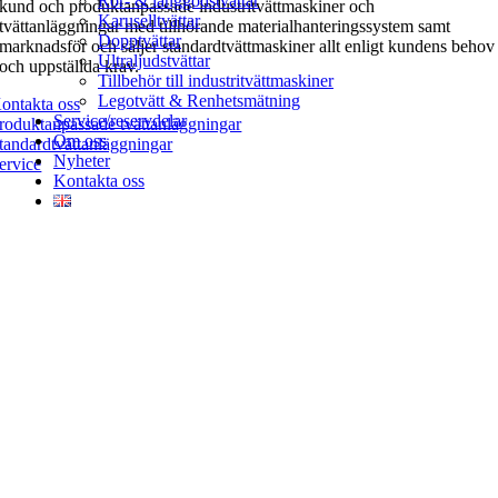
Rör- & långgodstvättar
kund och produktanpassade industritvättmaskiner och
Karuselltvättar
tvättanläggningar med tillhörande materialhanteringssystem samt
Dopptvättar
marknadsför och säljer standardtvättmaskiner allt enligt kundens behov
Ultraljudstvättar
och uppställda krav.
Tillbehör till industritvättmaskiner
Legotvätt & Renhetsmätning
ontakta oss
Service/reservdelar
roduktanpassade tvättanläggningar
Om oss
tandardtvättanläggningar
Nyheter
ervice
Kontakta oss